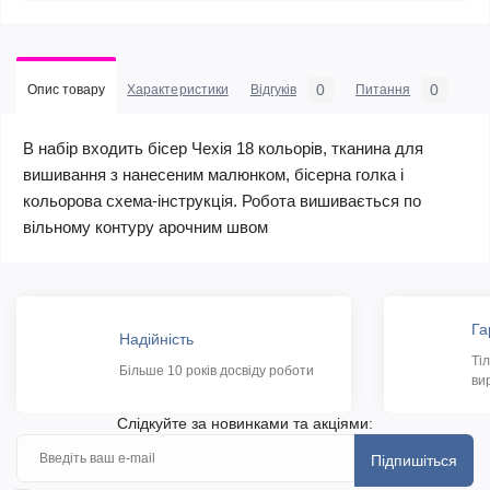
0
0
Опис товару
Характеристики
Відгуків
Питання
В набір входить бісер Чехія 18 кольорів, тканина для
вишивання з нанесеним малюнком, бісерна голка і
кольорова схема-інструкція. Робота вишивається по
вільному контуру арочним швом
Га
Надійність
Ті
Більше 10 років досвіду роботи
ви
Слідкуйте за новинками та акціями:
Підпишіться