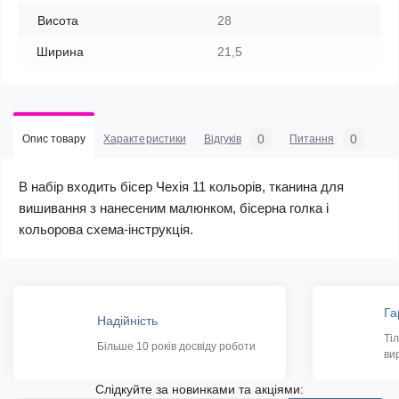
Висота
28
Ширина
21,5
0
0
Опис товару
Характеристики
Відгуків
Питання
В набір входить бісер Чехія 11 кольорів, тканина для
вишивання з нанесеним малюнком, бісерна голка і
кольорова схема-інструкція.
Га
Надійність
Ті
Більше 10 років досвіду роботи
ви
Слідкуйте за новинками та акціями: