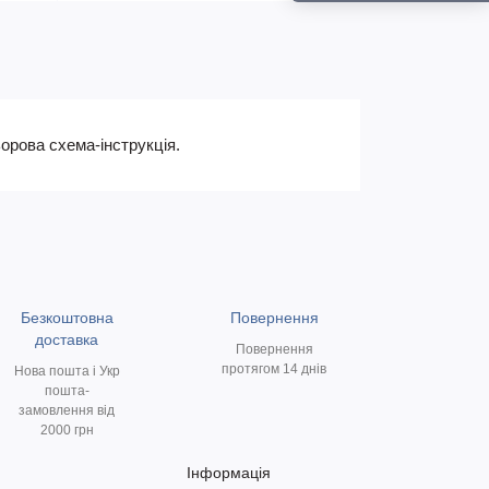
орова схема-інструкція.
Безкоштовна
Повернення
доставка
Повернення
протягом 14 днів
Нова пошта і Укр
пошта-
замовлення від
2000 грн
Інформація