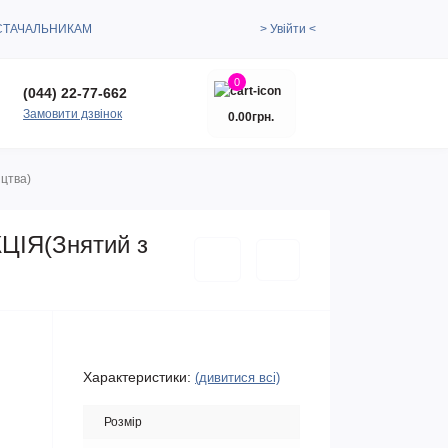
СТАЧАЛЬНИКАМ
> Увійти <
0
(044) 22-77-662
Замовити дзвінок
0.00грн.
ицтва)
КЦІЯ(Знятий з
Характеристики:
(дивитися всі)
Розмір