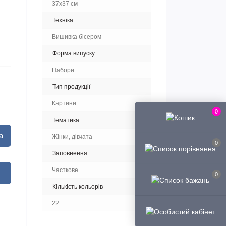
37x37 см
Техніка
Вишивка бісером
Форма випуску
Набори
Тип продукції
Картини
0
Тематика
а
Жінки, дівчата
0
Заповнення
Часткове
0
Кількість кольорів
22