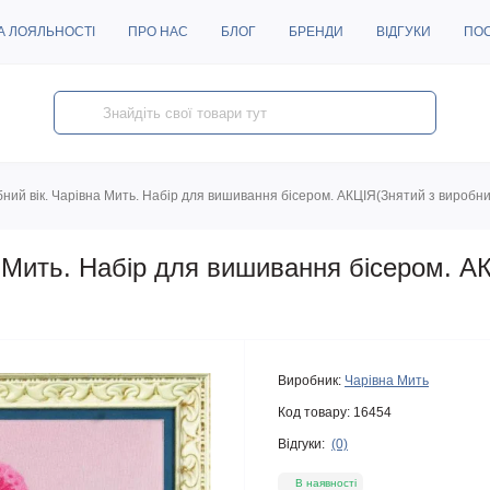
А ЛОЯЛЬНОСТІ
ПРО НАС
БЛОГ
БРЕНДИ
ВІДГУКИ
ПО
бний вік. Чарівна Мить. Набір для вишивання бісером. АКЦІЯ(Знятий з виробн
а Мить. Набір для вишивання бісером. А
Виробник:
Чарівна Мить
Код товару:
16454
Відгуки:
(0)
В наявності