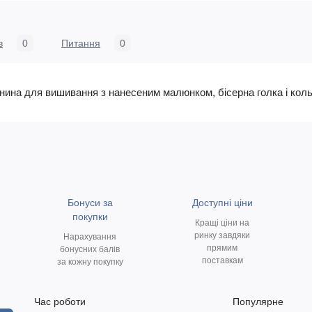
в
0
Питання
0
канина для вишивання з нанесеним малюнком, бісерна голка і коль
Бонуси за
Доступні ціни
покупки
Кращі ціни на
ринку завдяки
Нарахування
прямим
бонусних балів
поставкам
за кожну покупку
Час роботи
Популярне