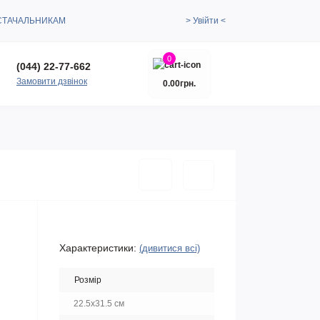
СТАЧАЛЬНИКАМ
> Увійти <
0
(044) 22-77-662
Замовити дзвінок
0.00грн.
Характеристики:
(дивитися всі)
Розмір
22.5x31.5 см