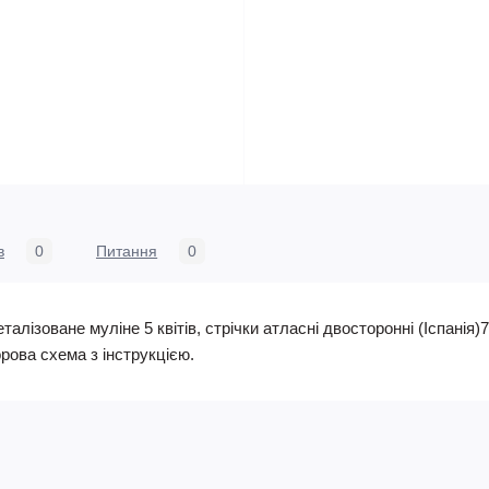
в
0
Питання
0
еталізоване муліне 5 квітів, стрічки атласні двосторонні (Іспанія
рова схема з інструкцією.