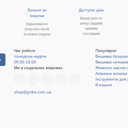
Бонуси за
Доступні ціни
покупки
Кращі ціни на
ринку завдяки
Нарахування
прямим
бонусних балів
поставкам
за кожну покупку
Час роботи
Популярне
понеділок-неділя
Вишивка бісером
я
09:00-18:00
Вишивка ниткам
Ми в соціальних мережах:
Живопис картин
Алмазна мозаїка
Інструменти для 
В'язання
shop@golka.com.ua