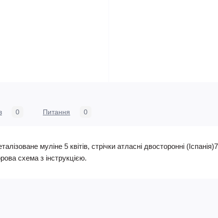
в
0
Питання
0
еталізоване муліне 5 квітів, стрічки атласні двосторонні (Іспанія
рова схема з інструкцією.