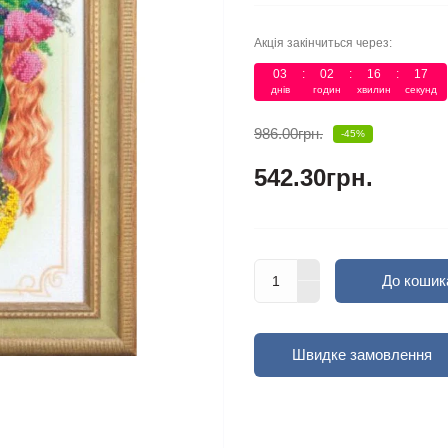
Акція закінчиться через:
03
:
02
:
16
:
17
днів
годин
хвилин
секунд
986.00грн.
-45%
542.30грн.
До кошик
Швидке замовлення