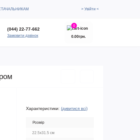
СТАЧАЛЬНИКАМ
> Увійти <
0
(044) 22-77-662
Замовити дзвінок
0.00грн.
ером
Характеристики:
(дивитися всі)
Розмір
22.5x31.5 см