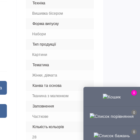
Техніка
Вишивка бісером
Форма випуску
Набори
Тип продукції
Картини
Тематика
Жінки, дівчата
Канва та основа
а
0
Тканина з малюнком
Заповнення
0
Часткове
Кількість кольорів
0
28