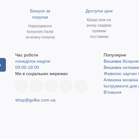
Бонуси за
Доступні ціни
покупки
Кращі ціни на
ринку завдяки
Нарахування
прямим
бонусних балів
поставкам
за кожну покупку
Час роботи
Популярне
понеділок-неділя
Вишивка бісером
я
09:00-18:00
Вишивка ниткам
Ми в соціальних мережах:
Живопис картин
Алмазна мозаїка
Інструменти для 
В'язання
shop@golka.com.ua