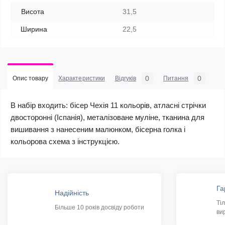
Висота
31,5
Ширина
22,5
0
0
Опис товару
Характеристики
Відгуків
Питання
В набір входить: бісер Чехія 11 кольорів, атласні стрічки
двосторонні (Іспанія), металізоване муліне, тканина для
вишивання з нанесеним малюнком, бісерна голка і
кольорова схема з інструкцією.
Га
Надійність
Ті
Більше 10 років досвіду роботи
ви