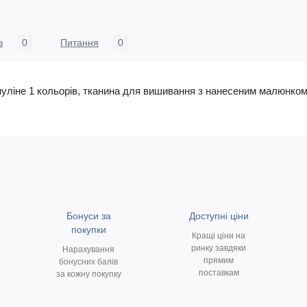
в
0
Питання
0
, муліне 1 кольорів, тканина для вишивання з нанесеним малюнком
Бонуси за
Доступні ціни
покупки
Кращі ціни на
ринку завдяки
Нарахування
прямим
бонусних балів
поставкам
за кожну покупку