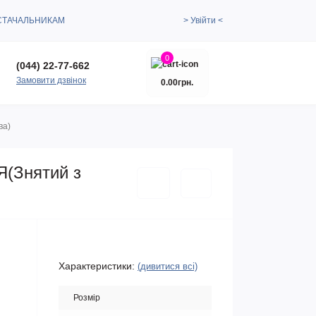
СТАЧАЛЬНИКАМ
> Увійти <
0
(044) 22-77-662
Замовити дзвінок
0.00грн.
ва)
Я(Знятий з
Характеристики:
(дивитися всі)
Розмір