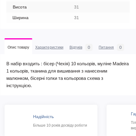
Висота
31
Ширина
31
0
0
Опис товару
Характеристики
Відгуків
Питання
В набір входить : бісер (Чехія) 10 кольорів, муліне Madeira
1 кольорів, тканина для вишивання з нанесеним
малюнком, бісерні голки та кольорова схема з
інструкцією.
Га
Надійність
Ті
Більше 10 років досвіду роботи
ви