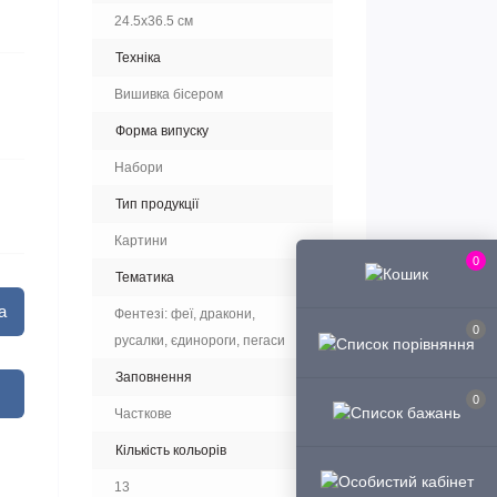
24.5x36.5 см
Техніка
Вишивка бісером
Форма випуску
Набори
Тип продукції
Картини
0
Тематика
а
Фентезі: феї, дракони,
0
русалки, єдинороги, пегаси
Заповнення
0
Часткове
Кількість кольорів
13