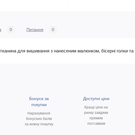
в
0
Питання
0
в, тканина для вишивання з нанесеним малюнком, бісерні голки та
Бонуси за
Доступні ціни
покупки
Кращі ціни на
ринку завдяки
Нарахування
прямим
бонусних балів
поставкам
за кожну покупку