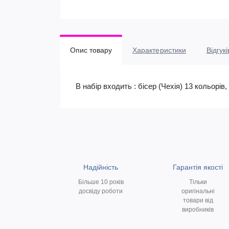
Опис товару
Характеристики
Відгукі
В набір входить : бісер (Чехія) 13 кольорі
Надійність
Гарантія якості
Більше 10 років
Тільки
досвіду роботи
оригінальні
товари від
виробників