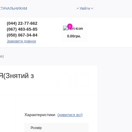
СТАЧАЛЬНИКАМ
> Увійти <
(044) 22-77-662
0
(067) 483-65-85
(050) 067-34-84
0.00грн.
Замовити дзвінок
ва)
Я(Знятий з
Характеристики:
(дивитися всі)
Розмір