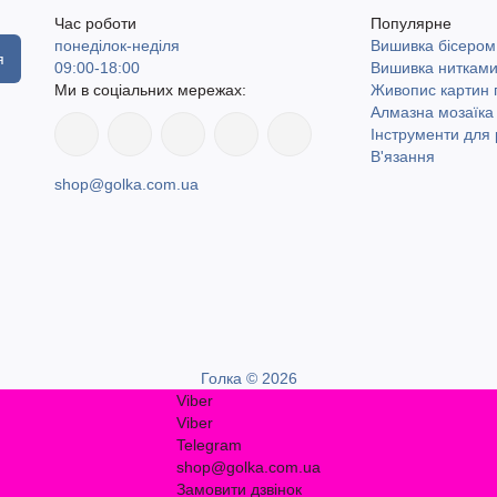
Час роботи
Популярне
понеділок-неділя
Вишивка бісером
я
09:00-18:00
Вишивка ниткам
Ми в соціальних мережах:
Живопис картин
Алмазна мозаїка
Інструменти для 
В'язання
shop@golka.com.ua
Голка © 2026
Viber
Viber
Telegram
shop@golka.com.ua
Замовити дзвінок