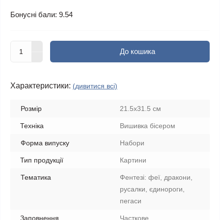
Бонусні бали: 9.54
До кошика
Характеристики:
(дивитися всі)
Розмір
21.5x31.5 см
Техніка
Вишивка бісером
Форма випуску
Набори
Тип продукції
Картини
Тематика
Фентезі: феї, дракони,
русалки, єдинороги,
пегаси
Заповнення
Часткове