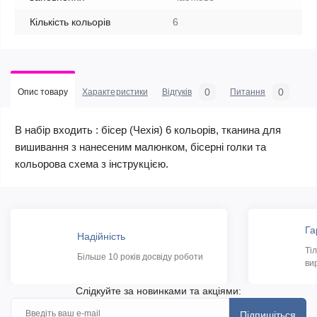
Кількість кольорів
6
0
0
Опис товару
Характеристики
Відгуків
Питання
В набір входить : бісер (Чехія) 6 кольорів, тканина для
вишивання з нанесеним малюнком, бісерні голки та
кольорова схема з інструкцією.
Га
Надійність
Ті
Більше 10 років досвіду роботи
ви
Слідкуйте за новинками та акціями:
Підпишіться