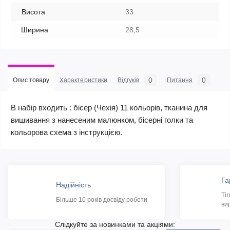
Висота
33
Ширина
28,5
0
0
Опис товару
Характеристики
Відгуків
Питання
В набір входить : бісер (Чехія) 11 кольорів, тканина для
вишивання з нанесеним малюнком, бісерні голки та
кольорова схема з інструкцією.
Га
Надійність
Ті
Більше 10 років досвіду роботи
ви
Слідкуйте за новинками та акціями: