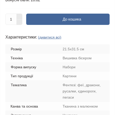
До кошика
Характеристики:
(дивитися всі)
Розмір
21.5x31.5 см
Техніка
Вишивка бісером
Форма випуску
Набори
Тип продукції
Картини
Тематика
Фентезі: феї, дракони,
русалки, єдинороги,
пегаси
Канва та основа
Тканина з малюнком