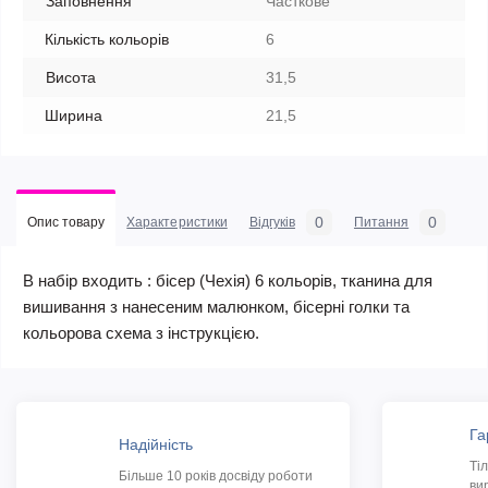
Заповнення
Часткове
Кількість кольорів
6
Висота
31,5
Ширина
21,5
0
0
Опис товару
Характеристики
Відгуків
Питання
В набір входить : бісер (Чехія) 6 кольорів, тканина для
вишивання з нанесеним малюнком, бісерні голки та
кольорова схема з інструкцією.
Га
Надійність
Ті
Більше 10 років досвіду роботи
ви