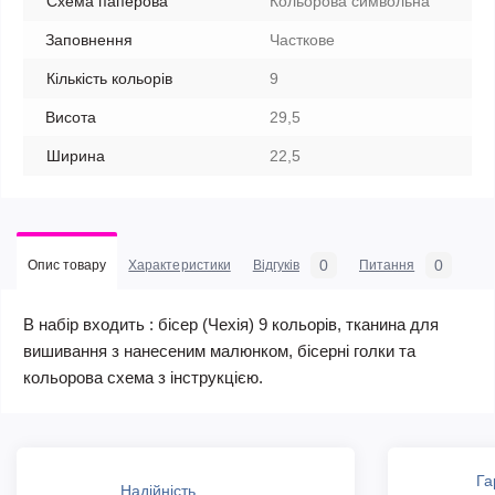
Схема паперова
Кольорова символьна
Заповнення
Часткове
Кількість кольорів
9
Висота
29,5
Ширина
22,5
0
0
Опис товару
Характеристики
Відгуків
Питання
В набір входить : бісер (Чехія) 9 кольорів, тканина для
вишивання з нанесеним малюнком, бісерні голки та
кольорова схема з інструкцією.
Га
Надійність