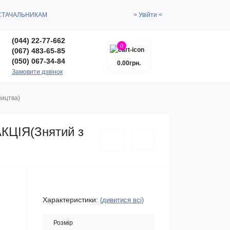
СТАЧАЛЬНИКАМ
> Увійти <
(044) 22-77-662
0
(067) 483-65-85
(050) 067-34-84
0.00грн.
Замовити дзвінок
ництва)
АКЦІЯ(Знятий з
Характеристики:
(дивитися всі)
Розмір