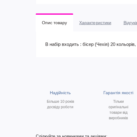
Опис товару
Характеристики
Відгукі
В набір входить : бісер (Чехія) 20 кольорі
Надійність
Гарантія якості
Більше 10 років
Тільки
досвіду роботи
оригінальні
товари від
виробників
Слідкуйте за новинками та акціями: