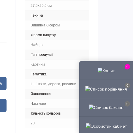
27.5x29.5 см
Техніка
Вишивка бісером
Форма випуску
Набори
Тип продукції
Картини
0
Тематика
а
Інші квіти, дерева, рослини
0
Заповнення
Часткове
0
Кількість кольорів
20