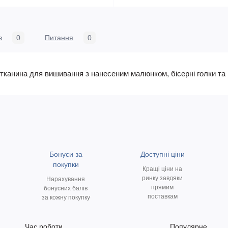
в
0
Питання
0
в, тканина для вишивання з нанесеним малюнком, бісерні голки та
Бонуси за
Доступні ціни
покупки
Кращі ціни на
ринку завдяки
Нарахування
прямим
бонусних балів
поставкам
за кожну покупку
Час роботи
Популярне