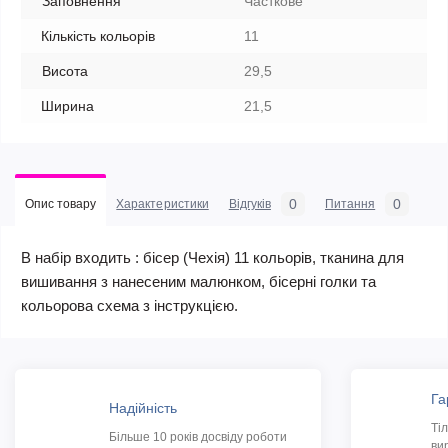
Заповнення
Часткове
Кількість кольорів
11
Висота
29,5
Ширина
21,5
0
0
Опис товару
Характеристики
Відгуків
Питання
В набір входить : бісер (Чехія) 11 кольорів, тканина для
вишивання з нанесеним малюнком, бісерні голки та
кольорова схема з інструкцією.
Га
Надійність
Ті
Більше 10 років досвіду роботи
ви