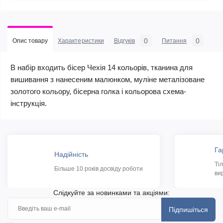
0
0
Опис товару
Характеристики
Відгуків
Питання
В набір входить бісер Чехія 14 кольорів, тканина для
вишивання з нанесеним малюнком, муліне металізоване
золотого кольору, бісерна голка і кольорова схема-
інструкція.
Га
Надійність
Ті
Більше 10 років досвіду роботи
ви
Слідкуйте за новинками та акціями:
Підпишіться