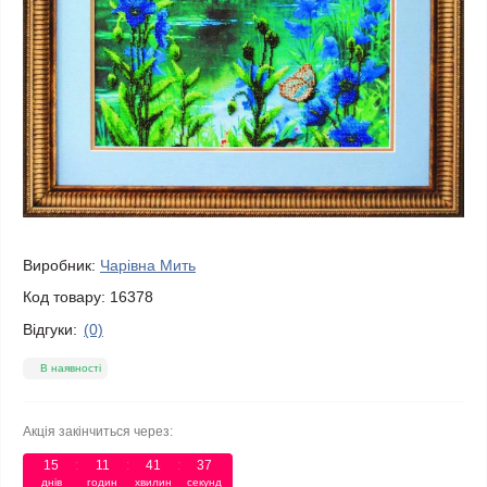
Виробник:
Чарівна Мить
Код товару:
16378
Відгуки:
(0)
В наявності
Акція закінчиться через:
15
:
11
:
41
:
37
днів
годин
хвилин
секунд