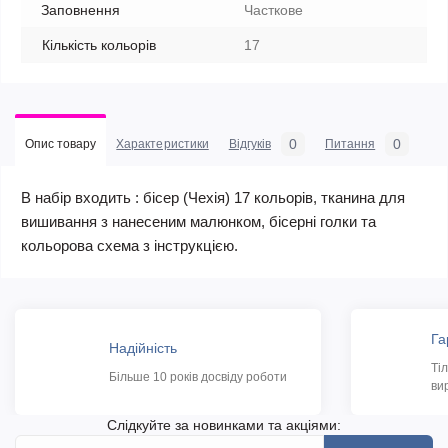
Заповнення
Часткове
Кількість кольорів
17
0
0
Опис товару
Характеристики
Відгуків
Питання
В набір входить : бісер (Чехія) 17 кольорів, тканина для
вишивання з нанесеним малюнком, бісерні голки та
кольорова схема з інструкцією.
Га
Надійність
Ті
Більше 10 років досвіду роботи
ви
Слідкуйте за новинками та акціями: