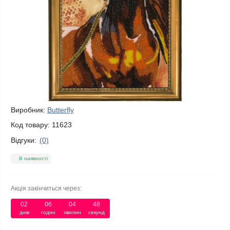
Виробник:
Butterfly
Код товару:
11623
Відгуки:
(0)
В наявності
Акція закінчиться через:
02
06
04
48
днів
годин
хвилин
секунд