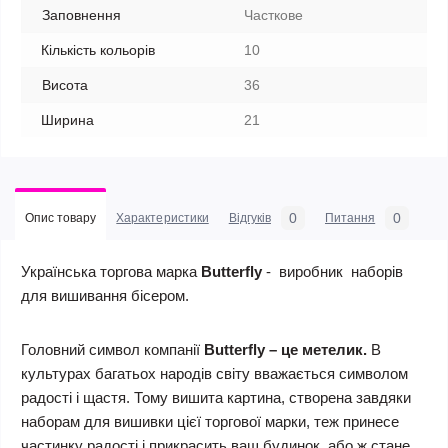
Заповнення
Часткове
Кількість кольорів
10
Висота
36
Ширина
21
0
0
Опис товару
Характеристики
Відгуків
Питання
Українська торгова марка
Butterfly
- виробник наборів
для вишивання бісером.
Головний символ компанії
Butterfly
–
це метелик
.
В
культурах багатьох народів світу вважається символом
радості і щастя. Тому вишита картина, створена завдяки
наборам для вишивки цієї торгової марки, теж принесе
частинку радості і прикрасить ваш будинок, або ж стане