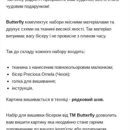
чудовим подарунком!
Butterfly
комплектує набори якісними матеріалами та
друкує схеми на тканині високої якості. Так матеріал
витримає вагу бісеру і не провисне з плином часу.
Так до складу кожного набору входить:
тканина з нанесеним повнокольоровим малюнком;
бісер Preciosa Ornela (Чехія);
голка для вишивання;
інструкція.
Картина вишивається в техніці -
рядковий шов.
Набір для вишивки бісером
від
ТМ Butterfly
дозволить
вам вишити картину яка неодмінно стане гарним
доповненням до вашого інтер'єру або подарунком