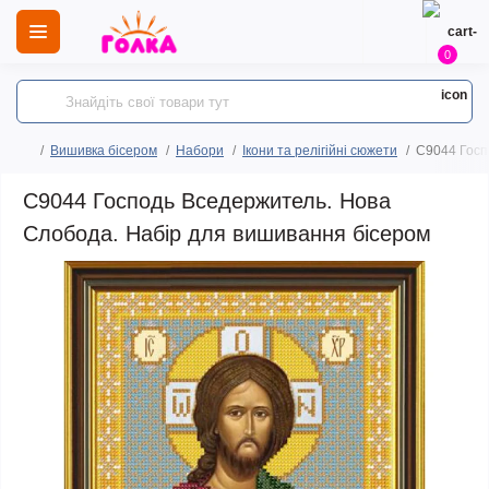
0
Вишивка бісером
Набори
Ікони та релігійні сюжети
С9044 Госп
С9044 Господь Вседержитель. Нова
Слобода. Набір для вишивання бісером