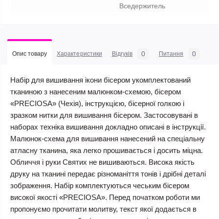
Вседержитель
0
0
Опис товару
Характеристики
Відгуків
Питання
Набір для вишивання ікони бісером укомплектований
тканиною з нанесеним малюнком-схемою, бісером
«PRECIOSA» (Чехія), інструкцією, бісерної голкою і
зразком нитки для вишивання бісером. Застосовувані в
наборах техніка вишивання докладно описані в інструкції.
Малюнок-схема для вишивання нанесений на спеціальну
атласну тканина, яка легко прошивається і досить міцна.
Обличчя і руки Святих не вишиваються. Висока якість
друку на тканині передає різноманіття тонів і дрібні деталі
зображення. Набір комплектуються чеським бісером
високої якості «PRECIOSA». Перед початком роботи ми
пропонуємо прочитати молитву, текст якої додається в