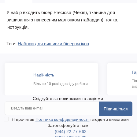
У набір входить бісер Preciosa (Чехія), тканина для
вишивання з нанесеним малюнком (габардин), голка,
інструкція.
Теги:
Набори для вишивки бісером ікон
Га
Надійність
Ті
Більше 10 років досвіду роботи
ви
Слідкуйте за новинками та акціями:
Підпишіться
Я прочитав
Політика конфіденційності
і згоден з вимогами
Зателефонуйте нам:
(044) 22-77-662