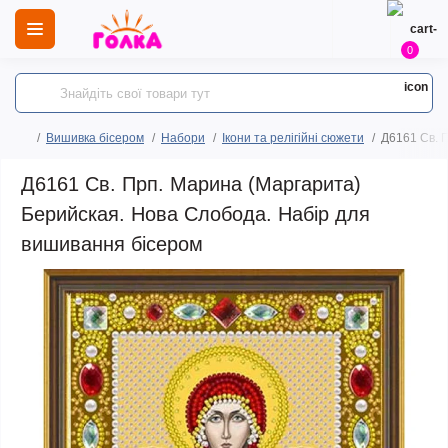
0
Вишивка бісером
Набори
Ікони та релігійні сюжети
Д6161 Св. 
Д6161 Св. Прп. Марина (Маргарита)
Берийская. Нова Слобода. Набір для
вишивання бісером