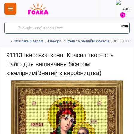
0
Вишивка бісером
Набори
Ікони та релігійні сюжети
91113 Іверс
91113 Іверська ікона. Краса і творчість.
Набір для вишивання бісером
ювелірним(Знятий з виробництва)