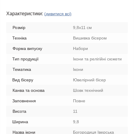
Характеристики:
(дивитися всі)
Розмір
9,8x11 см
Техніка
Вишивка бісером
Форма випуску
Набори
Тип продукції
Ікони та релігійні сюжети
Тематика
Ікони
Вид бісеру
Ювелірний бісер
Канва та основа
Шовк технічний
Заповнення
Повне
Висота
11
Ширина
9,8
Назва ікони
Богородиця Іверська