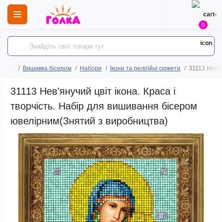
0
Вишивка бісером
Набори
Ікони та релігійні сюжети
31113 Нев'я
31113 Нев'янучий цвіт ікона. Краса і
творчість. Набір для вишивання бісером
ювелірним(Знятий з виробництва)