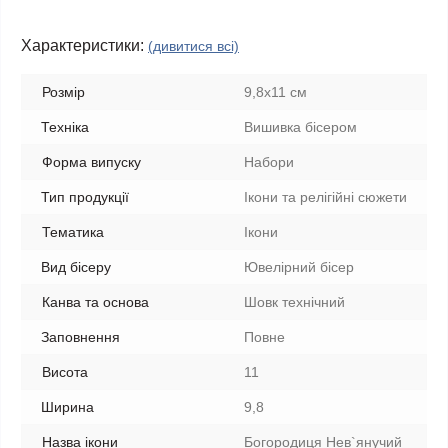
Характеристики:
(дивитися всі)
Розмір
9,8x11 см
Техніка
Вишивка бісером
Форма випуску
Набори
Тип продукції
Ікони та релігійні сюжети
Тематика
Ікони
Вид бісеру
Ювелірний бісер
Канва та основа
Шовк технічний
Заповнення
Повне
Висота
11
Ширина
9,8
Назва ікони
Богородиця Нев`янучий