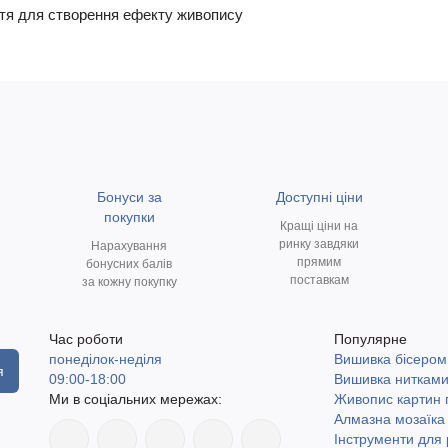
ття для створення ефекту живопису
Бонуси за
Доступні ціни
покупки
Кращі ціни на
ринку завдяки
Нарахування
прямим
бонусних балів
поставкам
за кожну покупку
Час роботи
Популярне
понеділок-неділя
Вишивка бісером
я
09:00-18:00
Вишивка ниткам
Ми в соціальних мережах:
Живопис картин
Алмазна мозаїка
Інструменти для 