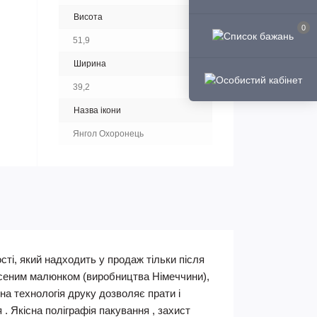
Висота
0
51,9
Ширина
39,2
Назва ікони
Янгол Охоронець
ті, який надходить у продаж тільки після
несеним малюнком (виробництва Німеччини),
ьна технологія друку дозволяє прати і
 . Якісна поліграфія пакування , захист