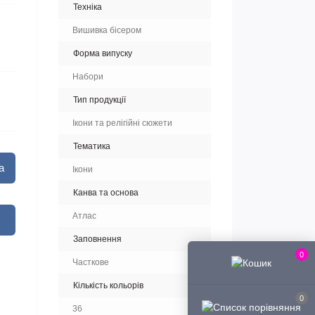
Техніка
Вишивка бісером
Форма випуску
Набори
Тип продукції
Ікони та релігійні сюжети
Тематика
а
Ікони
Канва та основа
Атлас
Заповнення
0
Часткове
Кількість кольорів
0
36