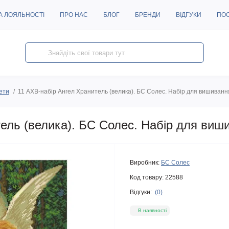
А ЛОЯЛЬНОСТІ
ПРО НАС
БЛОГ
БРЕНДИ
ВІДГУКИ
ПО
жети
11 АХВ-набір Ангел Хранитель (велика). БС Солес. Набір для вишиванн
ель (велика). БС Солес. Набір для виш
Виробник:
БС Солес
Код товару:
22588
Відгуки:
(0)
В наявності