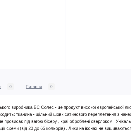
в
0
Питання
0
кого виробника БС Солес - це продукт високої європейської якос
 входить: тканина - щільний шовк сатинового переплетення з на
 не провисає під вагою бісеру , краї оброблені оверлоком . Унікал
ії схеми (від 20 до 65 кольорів) . Лики на іконах не вишиваються