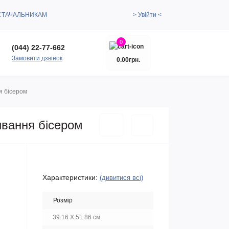
СТАЧАЛЬНИКАМ
> Увійти <
0
(044) 22-77-662
Замовити дзвінок
0.00грн.
я бісером
ивання бісером
Характеристики:
(дивитися всі)
Розмір
39.16 X 51.86 см