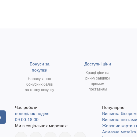
Бонуси за
Доступні ціни
покупки
Кращі ціни на
ринку завдяки
Нарахування
прямим
бонусних балів
поставкам
за кожну покупку
Час роботи
Популярне
понеділок-неділя
Вишивка бісером
я
09:00-18:00
Вишивка ниткам
Ми в соціальних мережах:
Живопис картин
Алмазна мозаїка