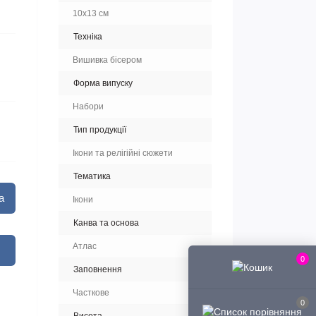
10x13 см
Техніка
Вишивка бісером
Форма випуску
Набори
Тип продукції
Ікони та релігійні сюжети
Тематика
а
Ікони
Канва та основа
Атлас
0
Заповнення
Часткове
0