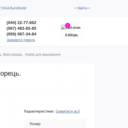
СТАЧАЛЬНИКАМ
> Увійти <
(044) 22-77-662
0
(067) 483-65-85
(050) 067-34-84
0.00грн.
Замовити дзвінок
ь. Вертоградъ . Набір для вишивання
ворець.
Характеристики:
(дивитися всі)
Розмір