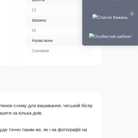
Висота
13
0
Ширина
10
Назва ікони
Серафим
алюнок-схему для вишивання, чеський бісер
шити за кілька днів.
де точно таким же, як і на фотографії на