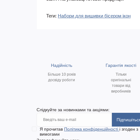
Теги:
Набори для вишивки бісером ікон
Надійність
Гарантія якості
Більше 10 років
Тільки
досвіду роботи
оригінальні
товари від
виробників
Слідкуйте за новинками та акціями:
Підпишітьс
Я прочитав
Політика конфіденційності
і згоден з
вимогами