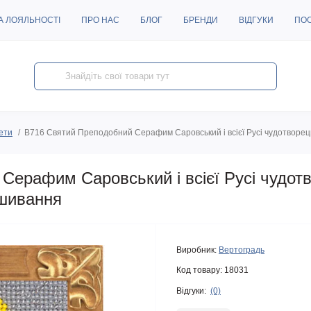
А ЛОЯЛЬНОСТІ
ПРО НАС
БЛОГ
БРЕНДИ
ВІДГУКИ
ПО
жети
B716 Святий Преподобний Серафим Саровський і всієї Русі чудотворец
Серафим Саровський і всієї Русі чудот
ишивання
Виробник:
Вертоградь
Код товару:
18031
Відгуки:
(0)