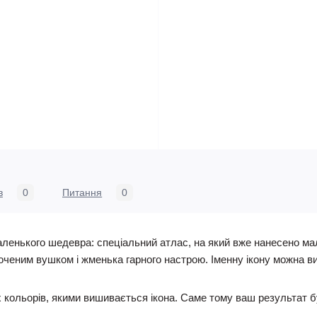
в
0
Питання
0
аленького шедевра: спеціальний атлас, на який вже нанесено м
лоченим вушком і жменька гарного настрою. Іменну ікону можна ви
 кольорів, якими вишивається ікона. Саме тому ваш результат бу