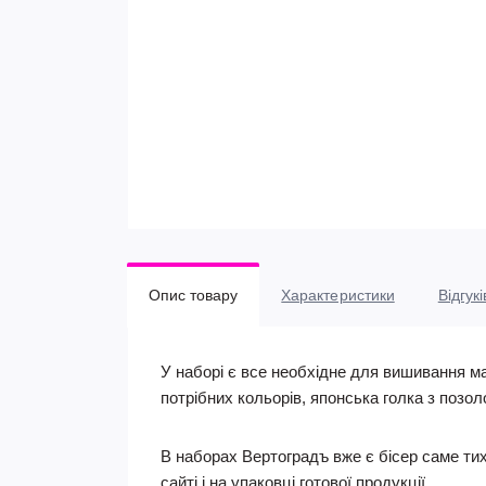
Опис товару
Характеристики
Відгукі
У наборі є все необхідне для вишивання м
потрібних кольорів, японська голка з позо
В наборах Вертоградъ вже є бісер саме тих
сайті і на упаковці готової продукції.