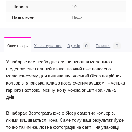
Ширина
10
Назва ікони
Надiя
0
0
Опис товару
Характеристики
Відгуків
Питання
У наборі є все необхідне для вишивання маленького
шедевра: спеціальний атлас, на який вже нанесено
малюнок-схему для вишивання, чеський бісер потрібних
кольорів, японська голка з позолоченим вушком і жменька
гарного настрою. Іменну ікону можна вишити за кілька
днів.
В наборах Вертоградъ вже є бісер саме тих кольорів,
якими вишивається ікона. Саме тому ваш результат буде
точно таким же, як і на фотографії на сайті і на упаковці