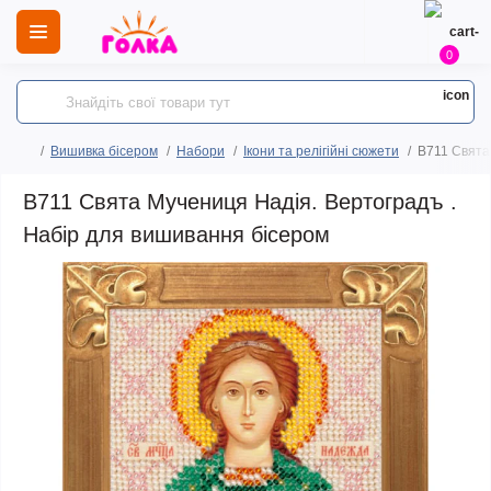
0
Вишивка бісером
Набори
Ікони та релігійні сюжети
B711 Свята
B711 Свята Мучениця Надія. Вертоградъ .
Набір для вишивання бісером