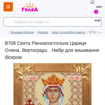
0
Вишивка бісером
Набори
Ікони та релігійні сюжети
B708 Свята
B708 Свята Рівноапостольна Цариця
Олена. Вертоградъ . Набір для вишивання
бісером