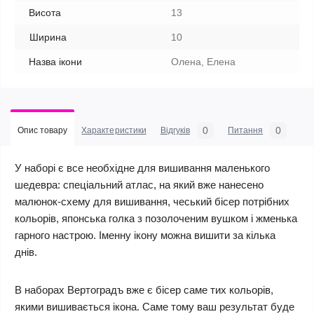
Висота
13
Ширина
10
Назва ікони
Олена, Елена
0
0
Опис товару
Характеристики
Відгуків
Питання
У наборі є все необхідне для вишивання маленького
шедевра: спеціальний атлас, на який вже нанесено
малюнок-схему для вишивання, чеський бісер потрібних
кольорів, японська голка з позолоченим вушком і жменька
гарного настрою. Іменну ікону можна вишити за кілька
днів.
В наборах Вертоградъ вже є бісер саме тих кольорів,
якими вишивається ікона. Саме тому ваш результат буде