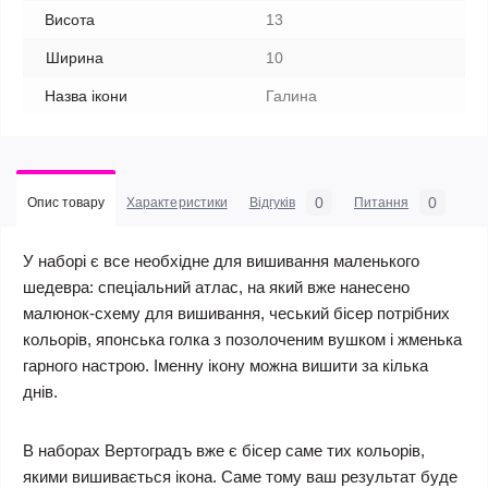
Висота
13
Ширина
10
Назва ікони
Галина
0
0
Опис товару
Характеристики
Відгуків
Питання
У наборі є все необхідне для вишивання маленького
шедевра: спеціальний атлас, на який вже нанесено
малюнок-схему для вишивання, чеський бісер потрібних
кольорів, японська голка з позолоченим вушком і жменька
гарного настрою. Іменну ікону можна вишити за кілька
днів.
В наборах Вертоградъ вже є бісер саме тих кольорів,
якими вишивається ікона. Саме тому ваш результат буде