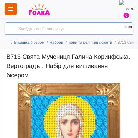
0
Вишивка бісером
Набори
Ікони та релігійні сюжети
B713 Свята
B713 Свята Мучениця Галина Коринфська.
Вертоградъ . Набір для вишивання
бісером