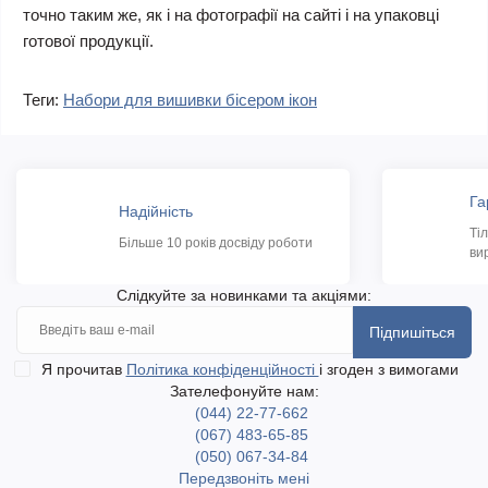
точно таким же, як і на фотографії на сайті і на упаковці
готової продукції.
Теги:
Набори для вишивки бісером ікон
Га
Надійність
Ті
Більше 10 років досвіду роботи
ви
Слідкуйте за новинками та акціями:
Підпишіться
Я прочитав
Політика конфіденційності
і згоден з вимогами
Зателефонуйте нам:
(044) 22-77-662
(067) 483-65-85
(050) 067-34-84
Передзвоніть мені