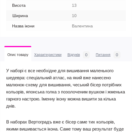
Висота
13
Ширина
10
Назва ікони
Валентина
0
0
Опис товару
Характеристики
Відгуків
Питання
У наборі є все необхідне для вишивання маленького
шедевра: спеціальний атлас, на який вже нанесено
малюнок-схему для вишивання, чеський бісер потрібних
кольорів, японська голка з позолоченим вушком і жменька
гарного настрою. Іменну ікону можна вишити за кілька
днів.
В наборах Вертоградъ вже є бісер саме тих кольорів,
якими вишивається ікона. Саме тому ваш результат буде