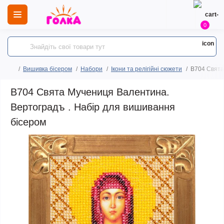
0
Вишивка бісером
Набори
Ікони та релігійні сюжети
B704 Свята
B704 Свята Мучениця Валентина.
Вертоградъ . Набір для вишивання
бісером