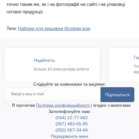
точно таким же, як і на фотографії на сайті і на упаковці
готової продукції.
Теги:
Набори для вишивки бісером ікон
Га
Надійність
Ті
Більше 10 років досвіду роботи
ви
Слідкуйте за новинками та акціями:
Підпишіться
Я прочитав
Політика конфіденційності
і згоден з вимогами
Зателефонуйте нам:
(044) 22-77-662
(067) 483-65-85
(050) 067-34-84
Передзвоніть мені