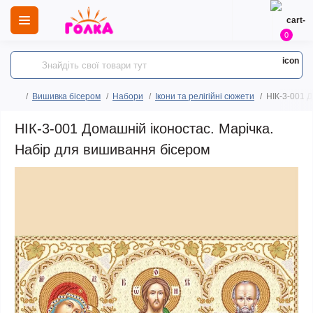
0
Вишивка бісером
Набори
Ікони та релігійні сюжети
НІК-3-001 Д
НІК-3-001 Домашній іконостас. Марічка.
Набір для вишивання бісером