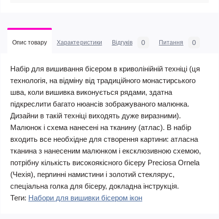
0
0
Опис товару
Характеристики
Відгуків
Питання
Набір для вишивання бісером в криволінійній техніці (ця
технологія, на відміну від традиційного монастирського
шва, коли вишивка виконується рядами, здатна
підкреслити багато нюансів зображуваного малюнка.
Дизайни в такій техніці виходять дуже виразними).
Малюнок і схема нанесені на тканину (атлас). В набір
входить все необхідне для створення картини: атласна
тканина з нанесеним малюнком і ексклюзивною схемою,
потрібну кількість високоякісного бісеру Preciosa Ornela
(Чехія), перлинні намистини і золотий стеклярус,
спеціальна голка для бісеру, докладна інструкція.
Теги:
Набори для вишивки бісером ікон