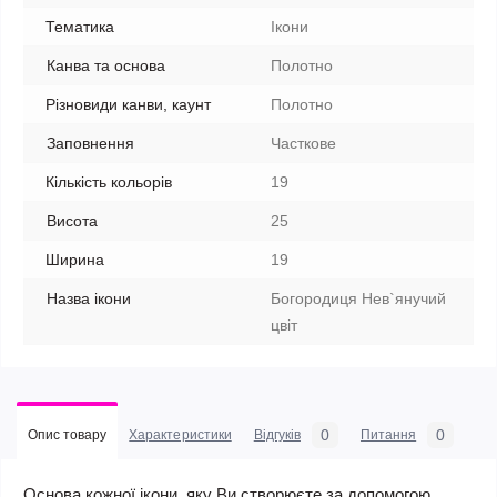
Тематика
Ікони
Канва та основа
Полотно
Різновиди канви, каунт
Полотно
Заповнення
Часткове
Кількість кольорів
19
Висота
25
Ширина
19
Назва ікони
Богородиця Нев`янучий
цвіт
0
0
Опис товару
Характеристики
Відгуків
Питання
Основа кожної ікони, яку Ви створюєте за допомогою