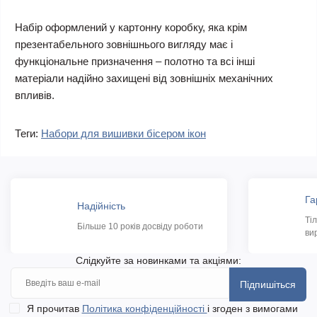
Набір оформлений у картонну коробку, яка крім
презентабельного зовнішнього вигляду має і
функціональне призначення – полотно та всі інші
матеріали надійно захищені від зовнішніх механічних
впливів.
Теги:
Набори для вишивки бісером ікон
Га
Надійність
Ті
Більше 10 років досвіду роботи
ви
Слідкуйте за новинками та акціями:
Підпишіться
Я прочитав
Політика конфіденційності
і згоден з вимогами