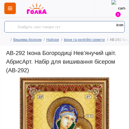
0
Вишивка бісером
Набори
Ікони та релігійні сюжети
AB-292 Ікон
AB-292 Ікона Богородиці Нев'янучий цвіт.
АбрисАрт. Набір для вишивання бісером
(АВ-292)