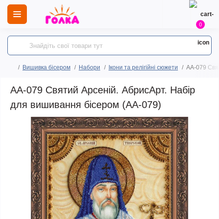
0
Вишивка бісером
Набори
Ікони та релігійні сюжети
AA-079 Свя
AA-079 Святий Арсеній. АбрисАрт. Набір
для вишивання бісером (АА-079)