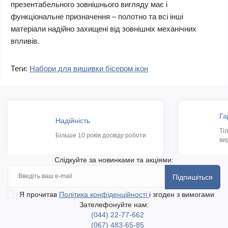
презентабельного зовнішнього вигляду має і
функціональне призначення – полотно та всі інші
матеріали надійно захищені від зовнішніх механічних
впливів.
Теги:
Набори для вишивки бісером ікон
Га
Надійність
Ті
Більше 10 років досвіду роботи
ви
Слідкуйте за новинками та акціями:
Підпишіться
Я прочитав
Політика конфіденційності
і згоден з вимогами
Зателефонуйте нам:
(044) 22-77-662
(067) 483-65-85