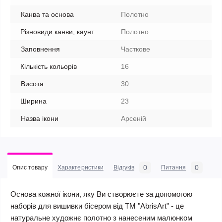
Канва та основа
Полотно
Різновиди канви, каунт
Полотно
Заповнення
Часткове
Кількість кольорів
16
Висота
30
Ширина
23
Назва ікони
Арсеній
0
0
Опис товару
Характеристики
Відгуків
Питання
Основа кожної ікони, яку Ви створюєте за допомогою
наборів для вишивки бісером від ТМ "AbrisArt" - це
натуральне художнє полотно з нанесеним малюнком