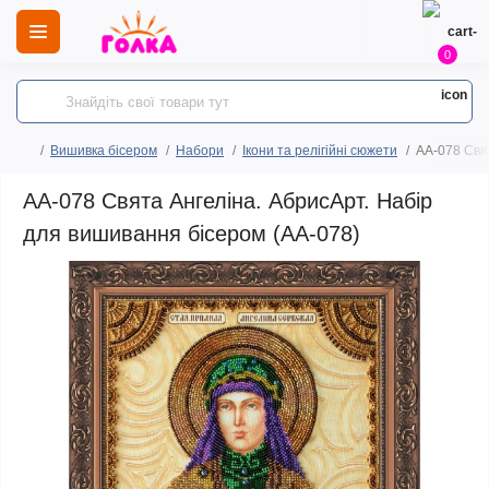
0
Вишивка бісером
Набори
Ікони та релігійні сюжети
AA-078 Свя
AA-078 Свята Ангеліна. АбрисАрт. Набір
для вишивання бісером (АА-078)