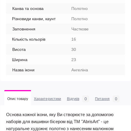
Канва та основа
Полотно
Різновиди канви, каунт
Полотно
Заповнення
Часткове
Кількість кольорів
16
Висота
30
Ширина
23
Назва ікони
Ангеліна
0
0
Опис товару
Характеристики
Відгуків
Питання
Основа кожної ікони, яку Ви створюєте за допомогою
наборів для вишивки бісером від ТМ "AbrisArt" - це
натуральне художнє полотно з нанесеним малюнком