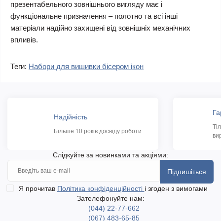
презентабельного зовнішнього вигляду має і
функціональне призначення – полотно та всі інші
матеріали надійно захищені від зовнішніх механічних
впливів.
Теги:
Набори для вишивки бісером ікон
Га
Надійність
Ті
Більше 10 років досвіду роботи
ви
Слідкуйте за новинками та акціями:
Підпишіться
Я прочитав
Політика конфіденційності
і згоден з вимогами
Зателефонуйте нам:
(044) 22-77-662
(067) 483-65-85