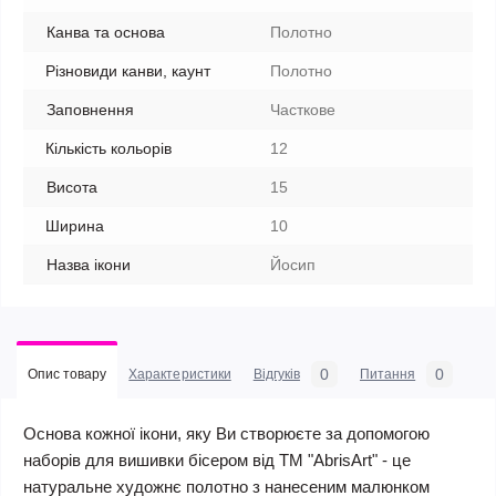
Канва та основа
Полотно
Різновиди канви, каунт
Полотно
Заповнення
Часткове
Кількість кольорів
12
Висота
15
Ширина
10
Назва ікони
Йосип
0
0
Опис товару
Характеристики
Відгуків
Питання
Основа кожної ікони, яку Ви створюєте за допомогою
наборів для вишивки бісером від ТМ "AbrisArt" - це
натуральне художнє полотно з нанесеним малюнком