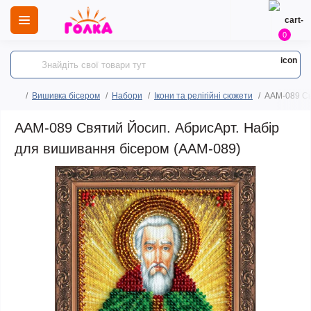
0
Вишивка бісером
Набори
Ікони та релігійні сюжети
AAM-089 Св
AAM-089 Святий Йосип. АбрисАрт. Набір
для вишивання бісером (ААМ-089)