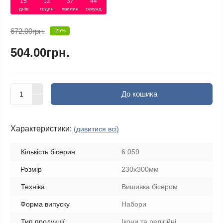
15
12
37
44
днів
годин
хвилин
секунд
672.00грн.
-25%
504.00грн.
До кошика
Характеристики:
(дивитися всі)
Кількість бісерин
6 059
Розмір
230х300мм
Техніка
Вишивка бісером
Форма випуску
Набори
Тип продукції
Ікони та релігійні