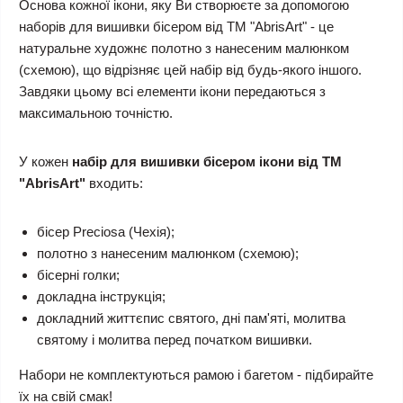
Основа кожної ікони, яку Ви створюєте за допомогою
наборів для вишивки бісером від ТМ "AbrisArt" - це
натуральне художнє полотно з нанесеним малюнком
(схемою), що відрізняє цей набір від будь-якого іншого.
Завдяки цьому всі елементи ікони передаються з
максимальною точністю.
У кожен
набір для вишивки бісером ікони від ТМ
"AbrisArt"
входить:
бісер Preciosa (Чехія);
полотно з нанесеним малюнком (схемою);
бісерні голки;
докладна інструкція;
докладний життєпис святого, дні пам'яті, молитва
святому і молитва перед початком вишивки.
Набори не комплектуються рамою і багетом - підбирайте
їх на свій смак!