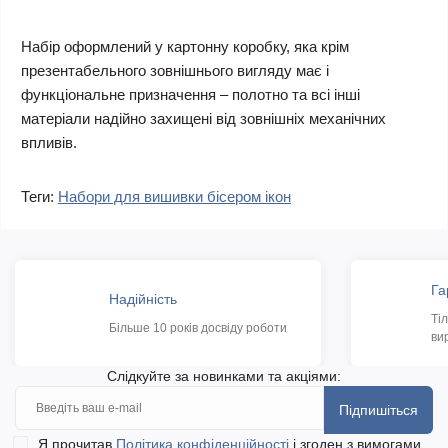
Набір оформлений у картонну коробку, яка крім
презентабельного зовнішнього вигляду має і
функціональне призначення – полотно та всі інші
матеріали надійно захищені від зовнішніх механічних
впливів.
Теги:
Набори для вишивки бісером ікон
Га
Надійність
Ті
Більше 10 років досвіду роботи
ви
Слідкуйте за новинками та акціями:
Підпишіться
Я прочитав
Політика конфіденційності
і згоден з вимогами