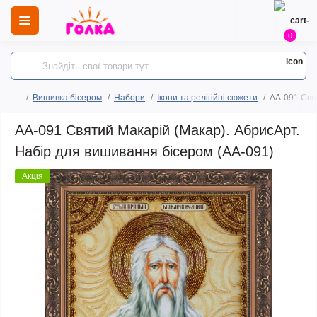
0
Вишивка бісером
Набори
Ікони та релігійні сюжети
AA-091 Свя
AA-091 Святий Макарій (Макар). АбрисАрт.
Набір для вишивання бісером (АА-091)
Акція