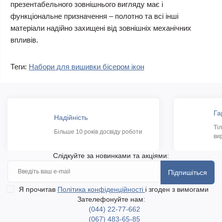
презентабельного зовнішнього вигляду має і
функціональне призначення – полотно та всі інші
матеріали надійно захищені від зовнішніх механічних
впливів.
Теги:
Набори для вишивки бісером ікон
Га
Надійність
Ті
Більше 10 років досвіду роботи
ви
Слідкуйте за новинками та акціями:
Підпишіться
Я прочитав
Політика конфіденційності
і згоден з вимогами
Зателефонуйте нам:
(044) 22-77-662
(067) 483-65-85