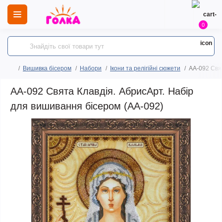
0
Вишивка бісером
Набори
Ікони та релігійні сюжети
AA-092 Свя
AA-092 Свята Клавдія. АбрисАрт. Набір
для вишивання бісером (АА-092)