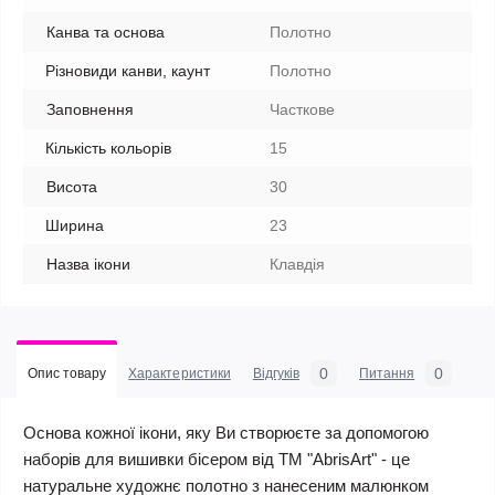
Канва та основа
Полотно
Різновиди канви, каунт
Полотно
Заповнення
Часткове
Кількість кольорів
15
Висота
30
Ширина
23
Назва ікони
Клавдія
0
0
Опис товару
Характеристики
Відгуків
Питання
Основа кожної ікони, яку Ви створюєте за допомогою
наборів для вишивки бісером від ТМ "AbrisArt" - це
натуральне художнє полотно з нанесеним малюнком