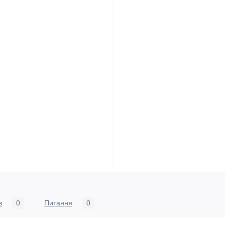
в
0
Питання
0