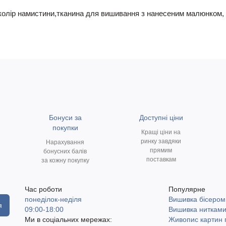
1 колір намистини,тканина для вишивання з нанесеним малюнком, 
Бонуси за
Доступні ціни
покупки
Кращі ціни на
ринку завдяки
Нарахування
прямим
бонусних балів
поставкам
за кожну покупку
Час роботи
Популярне
понеділок-неділя
Вишивка бісером
я
09:00-18:00
Вишивка ниткам
Ми в соціальних мережах:
Живопис картин