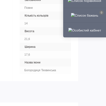
Заповнення
Повне
0
Кількість кольорів
14
Висота
21,6
Ширина
17,6
Назва ікони
Богородиця Тихвинська