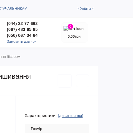
СТАЧАЛЬНИКАМ
> Увійти <
(044) 22-77-662
0
(067) 483-65-85
(050) 067-34-84
0.00грн.
Замовити дзвінок
ання бісером
вишивання
Характеристики:
(дивитися всі)
Розмір