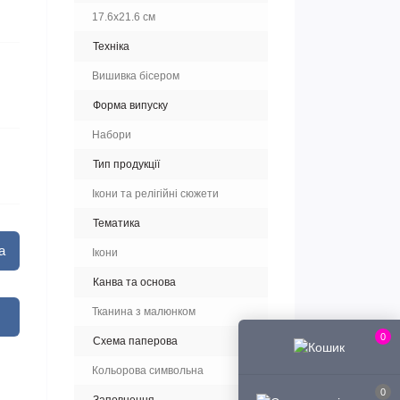
17.6x21.6 см
Техніка
Вишивка бісером
Форма випуску
Набори
Тип продукції
Ікони та релігійні сюжети
Тематика
а
Ікони
Канва та основа
Тканина з малюнком
0
Схема паперова
Кольорова символьна
0