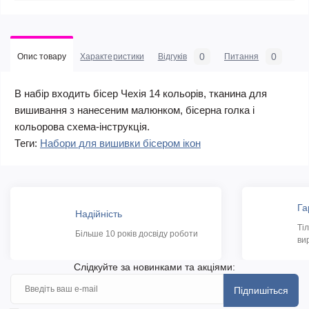
0
0
Опис товару
Характеристики
Відгуків
Питання
В набір входить бісер Чехія 14 кольорів, тканина для
вишивання з нанесеним малюнком, бісерна голка і
кольорова схема-інструкція.
Теги:
Набори для вишивки бісером ікон
Га
Надійність
Ті
Більше 10 років досвіду роботи
ви
Слідкуйте за новинками та акціями:
Підпишіться