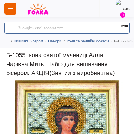
0
Вишивка бісером
Набори
Ікони та релігійні сюжети
Б-1055 Ікон
Б-1055 Ікона святої мучениці Алли.
Чарівна Мить. Набір для вишивання
бісером. АКЦІЯ(Знятий з виробництва)