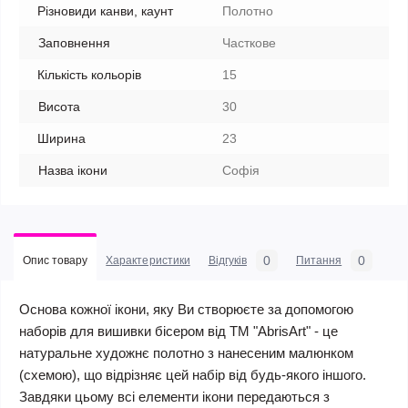
Різновиди канви, каунт
Полотно
Заповнення
Часткове
Кількість кольорів
15
Висота
30
Ширина
23
Назва ікони
Софiя
0
0
Опис товару
Характеристики
Відгуків
Питання
Основа кожної ікони, яку Ви створюєте за допомогою
наборів для вишивки бісером від ТМ "AbrisArt" - це
натуральне художнє полотно з нанесеним малюнком
(схемою), що відрізняє цей набір від будь-якого іншого.
Завдяки цьому всі елементи ікони передаються з