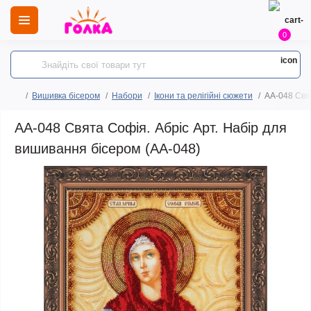
0
Вишивка бісером
Набори
Ікони та релігійні сюжети
AA-048 Свят
AA-048 Свята Софія. Абріс Арт. Набір для
вишивання бісером (АА-048)