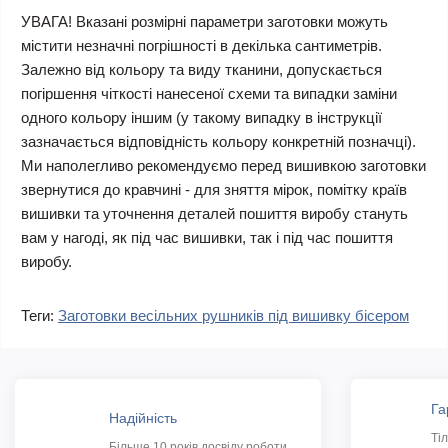
УВАГА! Вказані розмірні параметри заготовки можуть
містити незначні погрішності в декілька сантиметрів.
Залежно від кольору та виду тканини, допускається
погіршення чіткості нанесеної схеми та випадки заміни
одного кольору іншим (у такому випадку в інструкції
зазначається відповідність кольору конкретній позначці).
Ми наполегливо рекомендуємо перед вишивкою заготовки
звернутися до кравчині - для зняття мірок, помітку країв
вишивки та уточнення деталей пошиття виробу стануть
вам у нагоді, як під час вишивки, так і під час пошиття
виробу.
Теги:
Заготовки весільних рушників під вишивку бісером
Га
Надійність
Ті
Більше 10 років досвіду роботи