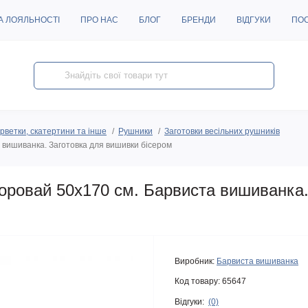
А ЛОЯЛЬНОСТІ
ПРО НАС
БЛОГ
БРЕНДИ
ВІДГУКИ
ПО
рветки, скатертини та інше
Рушники
Заготовки весільних рушників
 вишиванка. Заготовка для вишивки бісером
оровай 50х170 см. Барвиста вишиванка.
Виробник:
Барвиста вишиванка
Код товару:
65647
Відгуки:
(0)