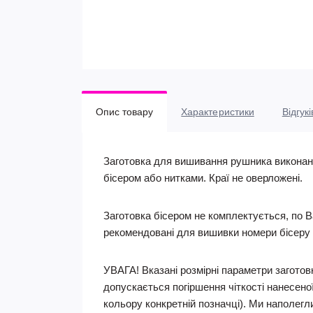
Опис товару
Характеристики
Відгукі
Заготовка для вишивання рушника виконана
бісером або нитками. Краї не оверложені.
Заготовка бісером не комплектується, по В
рекомендовані для вишивки номери бісеру 
УВАГА! Вказані розмірні параметри заготовк
допускається погіршення чіткості нанесеної
кольору конкретній позначці). Ми наполегл