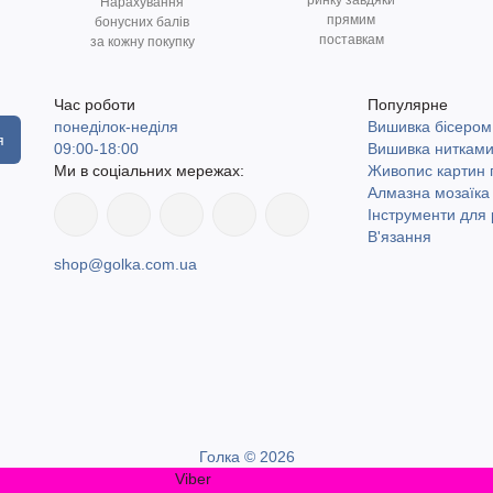
ринку завдяки
Нарахування
прямим
бонусних балів
поставкам
за кожну покупку
Час роботи
Популярне
понеділок-неділя
Вишивка бісером
я
09:00-18:00
Вишивка ниткам
Ми в соціальних мережах:
Живопис картин
Алмазна мозаїка
Інструменти для 
В'язання
shop@golka.com.ua
Голка © 2026
Viber