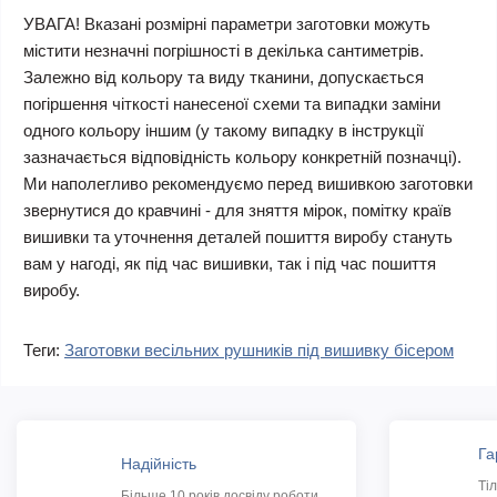
УВАГА! Вказані розмірні параметри заготовки можуть
містити незначні погрішності в декілька сантиметрів.
Залежно від кольору та виду тканини, допускається
погіршення чіткості нанесеної схеми та випадки заміни
одного кольору іншим (у такому випадку в інструкції
зазначається відповідність кольору конкретній позначці).
Ми наполегливо рекомендуємо перед вишивкою заготовки
звернутися до кравчині - для зняття мірок, помітку країв
вишивки та уточнення деталей пошиття виробу стануть
вам у нагоді, як під час вишивки, так і під час пошиття
виробу.
Теги:
Заготовки весільних рушників під вишивку бісером
Га
Надійність
Ті
Більше 10 років досвіду роботи