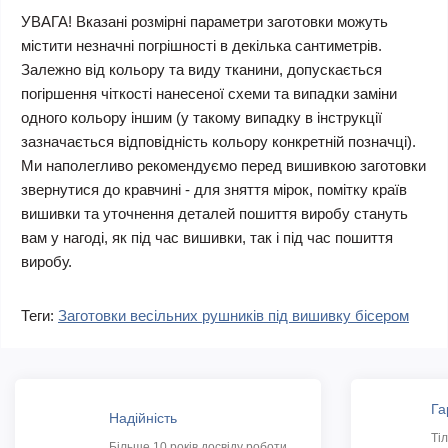
УВАГА! Вказані розмірні параметри заготовки можуть
містити незначні погрішності в декілька сантиметрів.
Залежно від кольору та виду тканини, допускається
погіршення чіткості нанесеної схеми та випадки заміни
одного кольору іншим (у такому випадку в інструкції
зазначається відповідність кольору конкретній позначці).
Ми наполегливо рекомендуємо перед вишивкою заготовки
звернутися до кравчині - для зняття мірок, помітку країв
вишивки та уточнення деталей пошиття виробу стануть
вам у нагоді, як під час вишивки, так і під час пошиття
виробу.
Теги:
Заготовки весільних рушників під вишивку бісером
Га
Надійність
Ті
Більше 10 років досвіду роботи