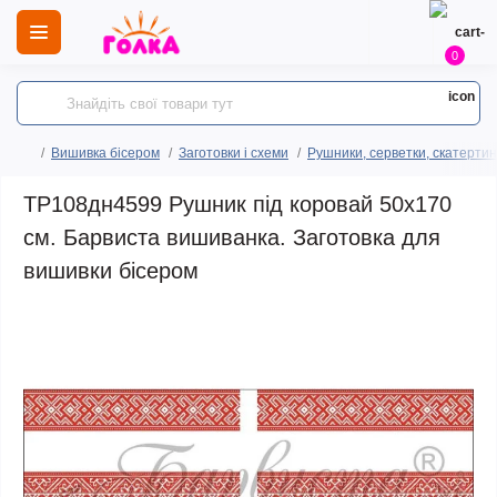
0
Вишивка бісером
Заготовки і схеми
Рушники, серветки, скатертин
ТР108дн4599 Рушник під коровай 50х170
см. Барвиста вишиванка. Заготовка для
вишивки бісером