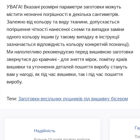
УВАГА! Вказані розмірні параметри заготовки можуть
містити незначні погрішності в декілька сантиметрів.
Залежно від кольору та виду тканини, допускається
погіршення чіткості нанесеної схеми та випадки заміни
одного кольору іншим (у такому випадку в інструкції
зазначається відповідність кольору конкретній позначці).
Ми наполегливо рекомендуємо перед вишивкою заготовки
звернутися до кравчині - для зняття мірок, помітку країв
вишивки та уточнення деталей пошиття виробу стануть
вам у нагоді, як під час вишивки, так і під час пошиття
виробу.
Теги:
Заготовки весільних рушників під вишивку бісером
Га
Надійність
Ті
Більше 10 років досвіду роботи