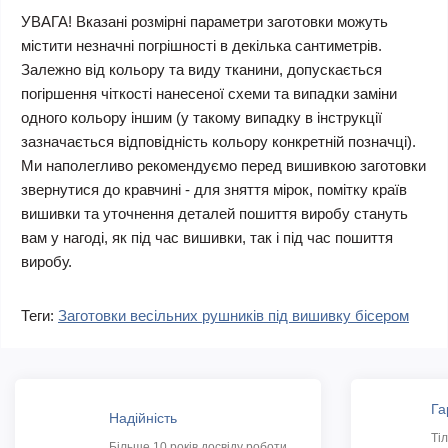
УВАГА! Вказані розмірні параметри заготовки можуть
містити незначні погрішності в декілька сантиметрів.
Залежно від кольору та виду тканини, допускається
погіршення чіткості нанесеної схеми та випадки заміни
одного кольору іншим (у такому випадку в інструкції
зазначається відповідність кольору конкретній позначці).
Ми наполегливо рекомендуємо перед вишивкою заготовки
звернутися до кравчині - для зняття мірок, помітку країв
вишивки та уточнення деталей пошиття виробу стануть
вам у нагоді, як під час вишивки, так і під час пошиття
виробу.
Теги:
Заготовки весільних рушників під вишивку бісером
Га
Надійність
Ті
Більше 10 років досвіду роботи