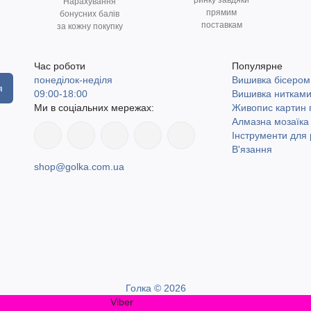
ринку завдяки
Нарахування
прямим
бонусних балів
поставкам
за кожну покупку
Час роботи
Популярне
понеділок-неділя
Вишивка бісером
я
09:00-18:00
Вишивка ниткам
Ми в соціальних мережах:
Живопис картин
Алмазна мозаїка
Інструменти для 
В'язання
shop@golka.com.ua
Голка © 2026
Viber