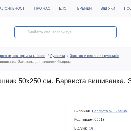
А ЛОЯЛЬНОСТІ
ПРО НАС
БЛОГ
БРЕНДИ
ВІДГУКИ
ПО
рветки, скатертини та інше
Рушники
Заготовки весільних рушників
ишиванка. Заготовка для вишивки бісером
шник 50х250 см. Барвиста вишиванка. З
Виробник:
Барвиста вишиванка
Код товару:
65618
Відгуки:
(0)