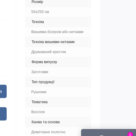
Розмір
50х250 см
Техніка
Вишивка бісером або нитками
Техніка вишивки нитками
Друкований хрестик
Форма випуску
Заготовки
Тип продукції
а
Рушники
Тематика
Весілля
Канва та основа
Домоткане полотно
0