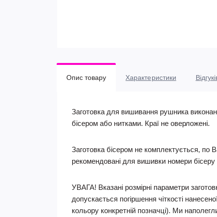
Опис товару
Характеристики
Відгукі
Заготовка для вишивання рушника виконана
бісером або нитками. Краї не оверложені.
Заготовка бісером не комплектується, по В
рекомендовані для вишивки номери бісеру 
УВАГА! Вказані розмірні параметри заготовк
допускається погіршення чіткості нанесеної
кольору конкретній позначці). Ми наполегл