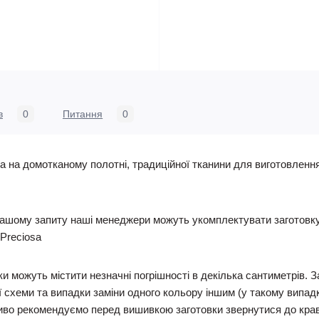
в
0
Питання
0
 на домотканому полотні, традиційної тканини для виготовленн
ашому запиту наші менеджери можуть укомплектувати заготовку п
Preciosa
и можуть містити незначні погрішності в декілька сантиметрів. 
 схеми та випадки заміни одного кольору іншим (у такому випадку
иво рекомендуємо перед вишивкою заготовки звернутися до кравчи