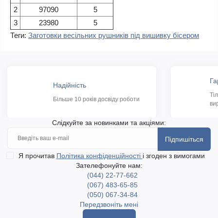
2
97090
5
3
23980
5
Теги:
Заготовки весільних рушників під вишивку бісером
Га
Надійність
Ті
Більше 10 років досвіду роботи
ви
Слідкуйте за новинками та акціями:
Підпишіться
Я прочитав
Політика конфіденційності
і згоден з вимогами
Зателефонуйте нам:
(044) 22-77-662
(067) 483-65-85
(050) 067-34-84
Передзвоніть мені