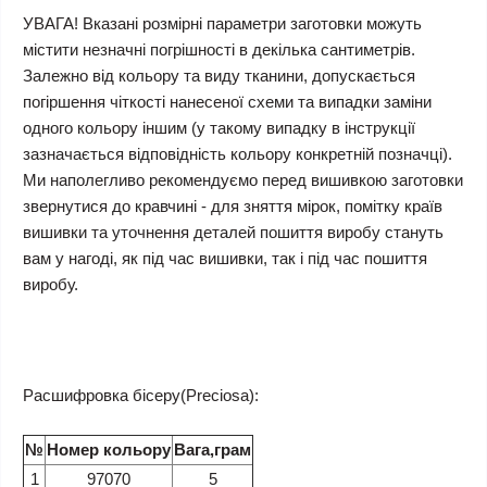
УВАГА! Вказані розмірні параметри заготовки можуть
містити незначні погрішності в декілька сантиметрів.
Залежно від кольору та виду тканини, допускається
погіршення чіткості нанесеної схеми та випадки заміни
одного кольору іншим (у такому випадку в інструкції
зазначається відповідність кольору конкретній позначці).
Ми наполегливо рекомендуємо перед вишивкою заготовки
звернутися до кравчині - для зняття мірок, помітку країв
вишивки та уточнення деталей пошиття виробу стануть
вам у нагоді, як під час вишивки, так і під час пошиття
виробу.
Расшифровка бісеру(Preciosa):
№
Номер кольору
Вага,грам
1
97070
5