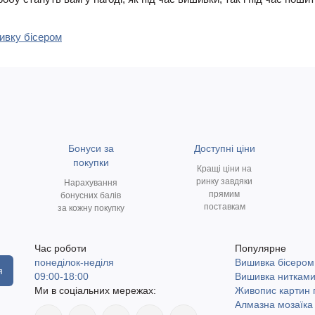
шивку бісером
Бонуси за
Доступні ціни
покупки
Кращі ціни на
ринку завдяки
Нарахування
прямим
бонусних балів
поставкам
за кожну покупку
Час роботи
Популярне
понеділок-неділя
Вишивка бісером
я
09:00-18:00
Вишивка ниткам
Ми в соціальних мережах:
Живопис картин
Алмазна мозаїка