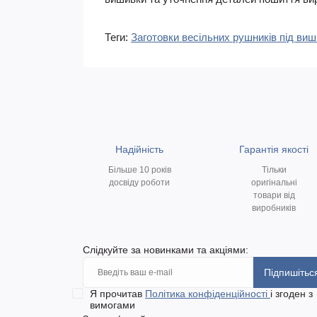
Теги:
Заготовки весільних рушників під ви
Надійність
Гарантія якості
Більше 10 років
Тільки
досвіду роботи
оригінальні
товари від
виробників
Слідкуйте за новинками та акціями:
Підпишітьс
Я прочитав
Політика конфіденційності
і згоден з
вимогами