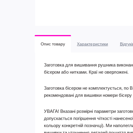
Опис товару
Характеристики
Відгукі
Заготовка для вишивання рушника виконана
бісером або нитками. Краї не оверложені.
Заготовка бісером не комплектується, по В
рекомендовані для вишивки номери бісеру 
УВАГА! Вказані розмірні параметри заготовк
допускається погіршення чіткості нанесеної
кольору конкретній позначці). Ми наполегл
вишивки та уточнення деталей пошиття вироб