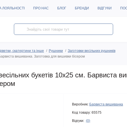
А ЛОЯЛЬНОСТІ
ПРО НАС
БЛОГ
БРЕНДИ
ВІДГУКИ
ПО
рветки, скатертини та інше
Рушники
Заготовки весільних рушників
Барвиста вишиванка. Заготовка для вишивки бісером
есільних букетів 10х25 см. Барвиста в
сером
Виробник:
Барвиста вишиванка
Код товару:
65575
Відгуки:
(0)