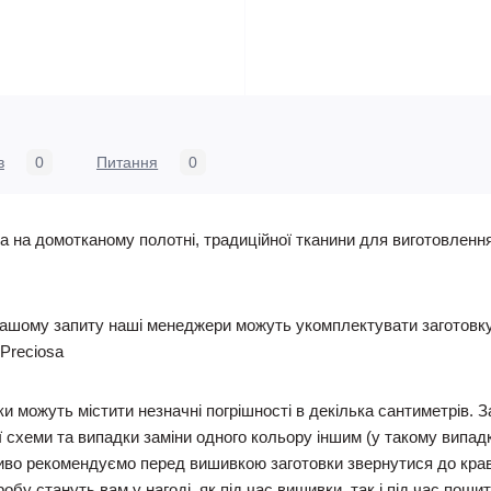
в
0
Питання
0
 на домотканому полотні, традиційної тканини для виготовленн
ашому запиту наші менеджери можуть укомплектувати заготовку п
Preciosa
и можуть містити незначні погрішності в декілька сантиметрів. 
 схеми та випадки заміни одного кольору іншим (у такому випадку
иво рекомендуємо перед вишивкою заготовки звернутися до кравчи
у стануть вам у нагоді, як під час вишивки, так і під час пошит