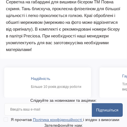
Серветка на габардині для вишивки бісером ТМ Повна
скриня. Тань блискуча, проклеєна флізеліном для більшої
щільності і легко проколюється голкою. Краї оброблені і
обшиті мереживом (мереживо на фото може відрізнятися
від оригіналу). В комплекті є рекомендовані номери бісеру
в палітрі Preciosa. При необхідності наші менеджери
укомплектують для вас заготовкуусіма необхідними
матеріалами!
Га
Надійність
Ті
Більше 10 років досвіду роботи
ви
Слідкуйте за новинками та акціями:
Підпишіться
Я прочитав
Політика конфіденційності
і згоден з вимогами
Зателефонуйте нам: