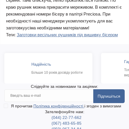
скриня. Тань блискуча, легко проколюється голкою. По
краю рушник можна прикрасити мереживом. В комплекті є
рекомендовані номери бісеру в палітрі Preciosa. При
необхідності наші менеджери укомплектують для вас
заготовкуусіма необхідними матеріалами!
Теги:
Заготовки весільних рушників під вишивку бісером
Га
Надійність
Ті
Більше 10 років досвіду роботи
ви
Слідкуйте за новинками та акціями:
Підпишіться
Я прочитав
Політика конфіденційності
і згоден з вимогами
Зателефонуйте нам:
(044) 22-77-662
(067) 483-65-85