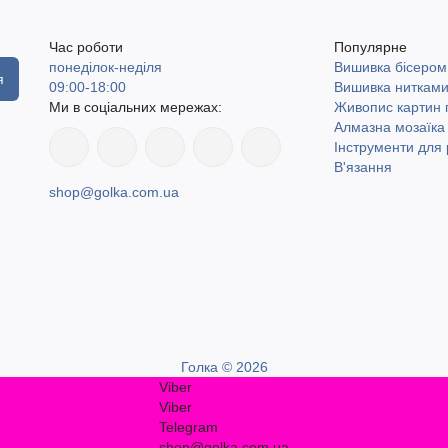
Час роботи
Популярне
понеділок-неділя
Вишивка бісером
я
09:00-18:00
Вишивка ниткам
Ми в соціальних мережах:
Живопис картин
Алмазна мозаїка
Інструменти для 
В'язання
shop@golka.com.ua
Голка © 2026
Viber
Viber
Telegram
shop@golka.com.ua