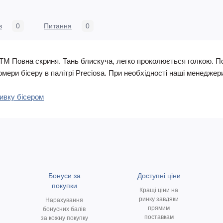
в
0
Питання
0
ТМ Повна скриня. Тань блискуча, легко проколюється голкою. 
мери бісеру в палітрі Preciosa. При необхідності наші менедже
шивку бісером
Бонуси за
Доступні ціни
покупки
Кращі ціни на
ринку завдяки
Нарахування
прямим
бонусних балів
поставкам
за кожну покупку