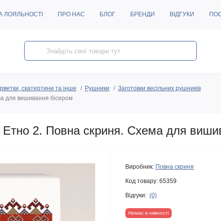
А ЛОЯЛЬНОСТІ
ПРО НАС
БЛОГ
БРЕНДИ
ВІДГУКИ
ПО
рветки, скатертини та інше
Рушники
Заготовки весільних рушників
ма для вишивання бісером
 Етно 2. Повна скриня. Схема для виши
Виробник:
Повна скриня
Код товару:
65359
Відгуки:
(0)
Немає в нявності