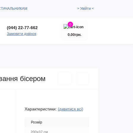
СТАЧАЛЬНИКАМ
> Увійти <
0
(044) 22-77-662
Замовити дзвінок
0.00грн.
вання бісером
Характеристики:
(дивитися всі)
Розмір
200х37 см