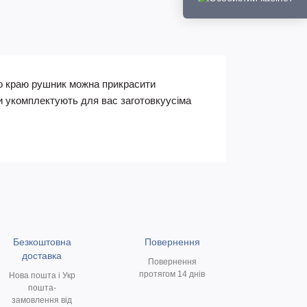
По краю рушник можна прикрасити
ри укомплектують для вас заготовкуусіма
Безкоштовна
Повернення
доставка
Повернення
протягом 14 днів
Нова пошта і Укр
пошта-
замовлення від