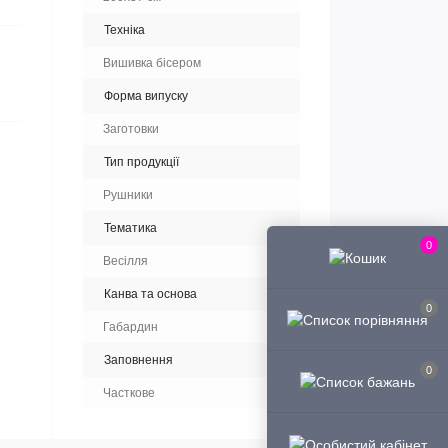
Техніка
Вишивка бісером
Форма випуску
Заготовки
Тип продукції
Рушники
Тематика
0
Весілля
Канва та основа
0
Габардин
Заповнення
0
Часткове